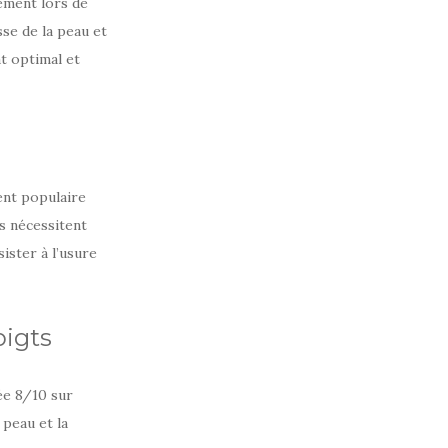
uement lors de
sse de la peau et
t optimal et
ent populaire
s nécessitent
ister à l’usure
oigts
ée 8/10 sur
 peau et la