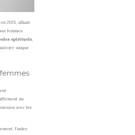
en 2025, alliant
 aux femmes
oles spirituels
,
histoire unique
es femmes
leur
affirment un
nnexion avec les
ement, l’index