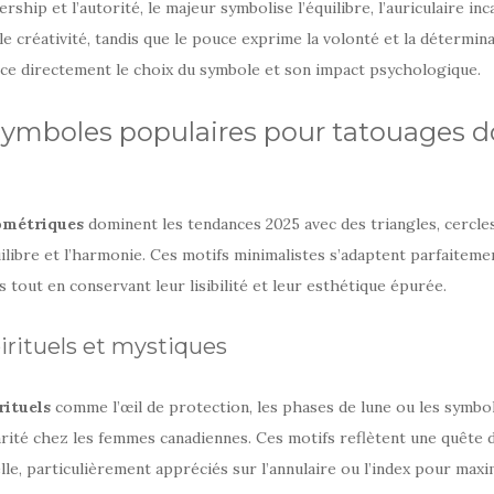
rship et l’autorité, le majeur symbolise l’équilibre, l’auriculaire inc
e créativité, tandis que le pouce exprime la volonté et la détermina
nce directement le choix du symbole et son impact psychologique.
symboles populaires pour tatouages d
ométriques
dominent les tendances 2025 avec des triangles, cercles
ilibre et l’harmonie. Ces motifs minimalistes s’adaptent parfaiteme
 tout en conservant leur lisibilité et leur esthétique épurée.
rituels et mystiques
rituels
comme l’œil de protection, les phases de lune ou les symbo
ité chez les femmes canadiennes. Ces motifs reflètent une quête d
lle, particulièrement appréciés sur l’annulaire ou l’index pour maxi