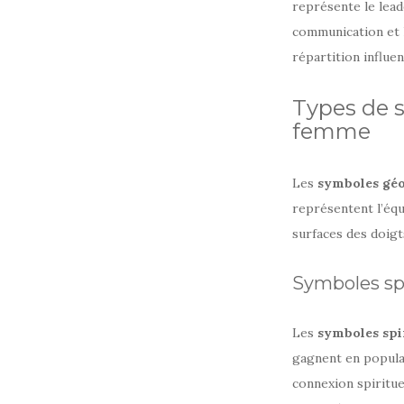
représente le leade
communication et l
répartition influe
Types de 
femme
Les
symboles gé
représentent l’équ
surfaces des doigts
Symboles spi
Les
symboles spi
gagnent en popular
connexion spiritue