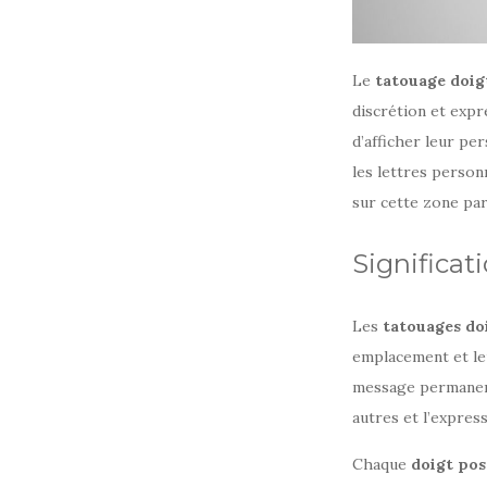
Le
tatouage doi
discrétion et exp
d’afficher leur pe
les lettres person
sur cette zone par
Significat
Les
tatouages d
emplacement et leu
message permanent 
autres et l’express
Chaque
doigt pos