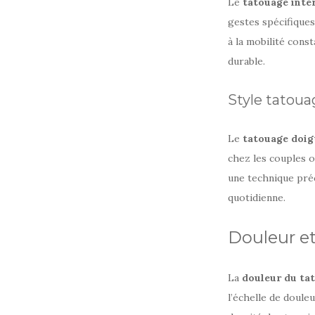
Le
tatouage inté
gestes spécifiques
à la mobilité cons
durable.
Style tatou
Le
tatouage doi
chez les couples 
une technique préc
quotidienne.
Douleur et
La
douleur du ta
l’échelle de douleu