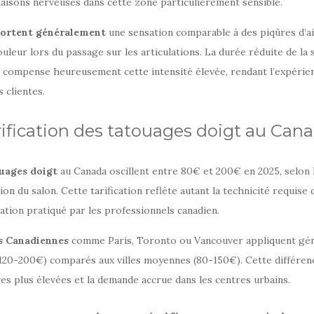
aisons nerveuses dans cette zone particulièrement sensible.
ortent généralement
une sensation comparable à des piqûres d’ai
ouleur lors du passage sur les articulations. La durée réduite de la 
compense heureusement cette intensité élevée, rendant l’expérie
 clientes.
rification des tatouages doigt au Can
ouages doigt
au Canada oscillent entre 80€ et 200€ en 2025, selon 
ion du salon. Cette tarification reflète autant la technicité requise
tion pratiqué par les professionnels canadien.
es Canadiennes
comme Paris, Toronto ou Vancouver appliquent gé
(120-200€) comparés aux villes moyennes (80-150€). Cette différenc
ves plus élevées et la demande accrue dans les centres urbains.