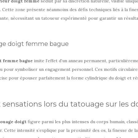
rieur doigt femme
séduit par sa discrétion naturelle, visible uniq
. Cette zone présente néanmoins des défis techniques liés à la fine
tante, nécessitant un tatoueur expérimenté pour garantir un résulta
age doigt femme bague
gt femme bague
imite l’effet d’un anneau permanent, particulièrem
ou pour symboliser un engagement personnel. Ces motifs circulaire
ise pour épouser parfaitement la forme cylindrique du doigt et rés
 sensations lors du tatouage sur les d
touage doigt
figure parmi les plus intenses du corps humain, class
r. Cette intensité s’explique par la proximité des os, la finesse de la