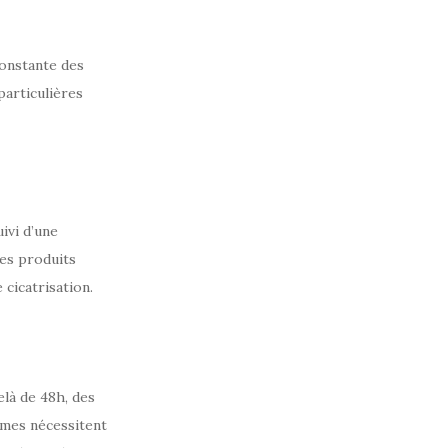
constante des
particulières
ivi d’une
des produits
 cicatrisation.
là de 48h, des
ômes nécessitent