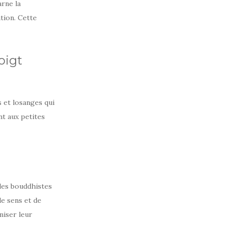
arne la
tion. Cette
oigt
 et losanges qui
nt aux petites
les bouddhistes
e sens et de
miser leur