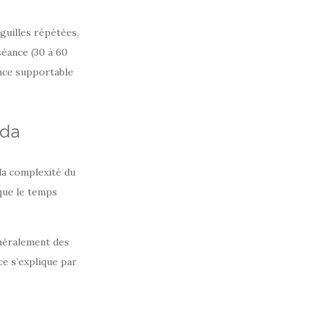
guilles répétées,
séance (30 à 60
nce supportable
ada
la complexité du
 que le temps
néralement des
e s’explique par