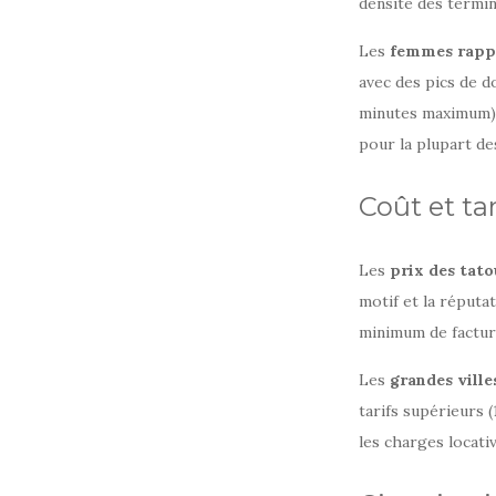
densité des termin
Les
femmes rapp
avec des pics de d
minutes maximum) 
pour la plupart des
Coût et ta
Les
prix des tat
motif et la réputat
minimum de factura
Les
grandes vill
tarifs supérieurs 
les charges locati